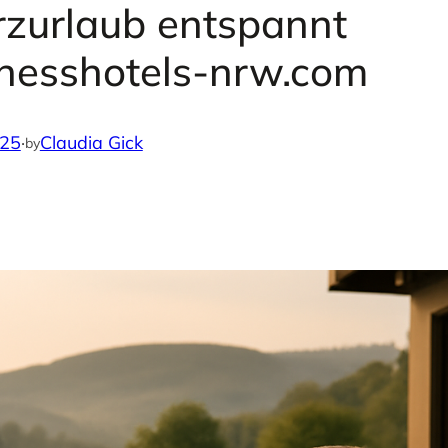
zurlaub entspannt
lnesshotels-nrw.com
025
·
Claudia Gick
by