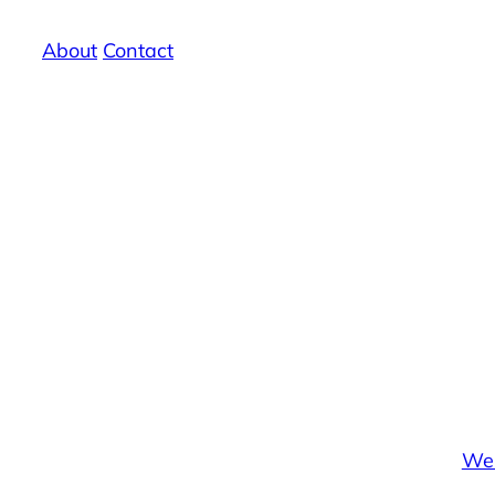
Zum
About
/
Contact
Inhalt
springen
Wel