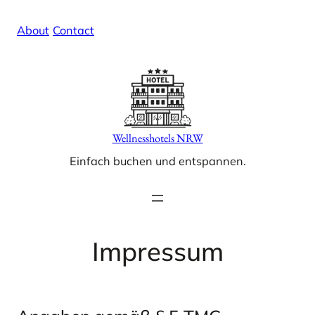
Zum
X
Facebook
Instag
Linke
About
/
Contact
Inhalt
springen
Wellnesshotels NRW
Einfach buchen und entspannen.
Impressum